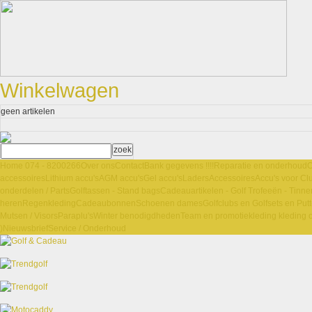
Winkelwagen
geen artikelen
Home 074 - 8200266
Over ons
Contact
Bank gegevens !!!!
Reparatie en onderhoud
O
accessoires
Lithium accu's
AGM accu's
Gel accu's
Laders
Accessoires
Accu's voor Cl
onderdelen / Parts
Golftassen - Stand bags
Cadeauartikelen - Golf Trofeeën - Tinne
heren
Regenkleding
Cadeaubonnen
Schoenen dames
Golfclubs en Golfsets en Putt
Mutsen / Visors
Paraplu's
Winter benodigdheden
Team en promotiekleding kleding 
)
Nieuwsbrief
Service / Onderhoud