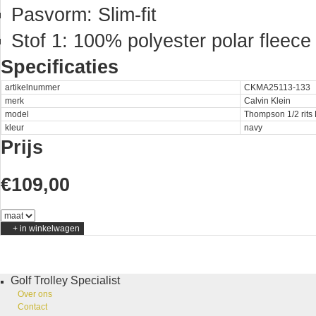
Pasvorm: Slim-fit
Stof 1: 100% polyester polar fleece
Specificaties
artikelnummer
CKMA25113-133
merk
Calvin Klein
model
Thompson 1/2 rits
kleur
navy
Prijs
€109,00
Golf Trolley Specialist
Over ons
Contact