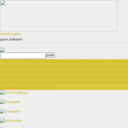
Winkelwagen
geen artikelen
Home 074 - 8200266
Over ons
Contact
Bank gegevens !!!!
Reparatie en onderhoud
O
accessoires
Golftrolley accessoires
Golftassen - Cart Bags Prijzen
Super Deals 202
Birdies
Garmin Golfhorloges / Rangefinder
Mizuno clubs
Kleding dames
Kleding her
heren
Regenkleding
Cadeaubonnen
Schoenen dames
Golfclubs en Golfsets en Putt
Mutsen / Visors
Paraplu's
Winter benodigdheden
Team en promotiekleding kleding 
)
Nieuwsbrief
Service / Onderhoud